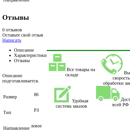
Отзывы
0 отзывов
Оставьте свой отзыв
Написать
Описание
Характеристики
Отзывы
Все товары на
Вы
складе
Описание
скорость
подготавливается.
обработки за
86
Размер
Дост
Удобная
всей РФ
система заказов
РЗ
Тип
левое
Направление