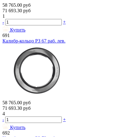
58 765.00
руб
71 693.30
руб
1
-
+
Купить
691
Калибр-кольцо РЗ 67 раб. лев.
58 765.00
руб
71 693.30
руб
4
-
+
Купить
692