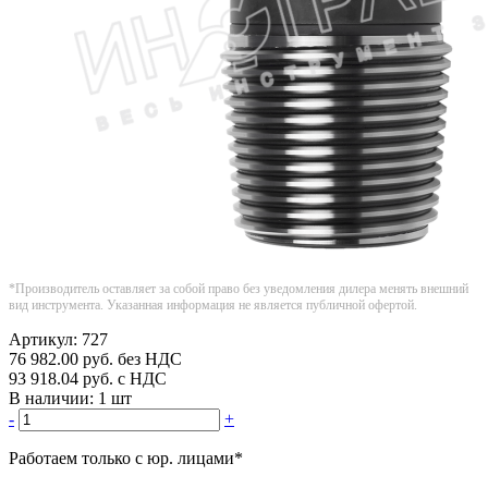
*Производитель оставляет за собой право без уведомления дилера менять внешний
вид инструмента. Указанная информация не является публичной офертой.
Артикул:
727
76 982.00
руб.
без НДС
93 918.04
руб.
с НДС
В наличии:
1 шт
-
+
Работаем только с юр. лицами
*