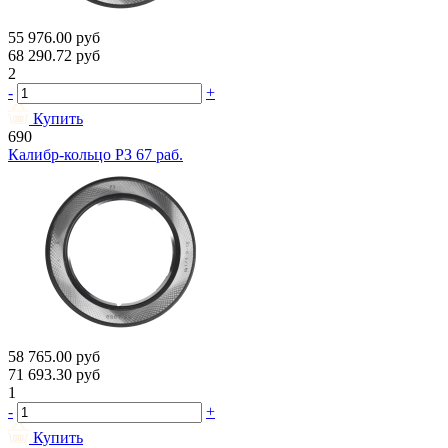
55 976.00
руб
68 290.72
руб
2
-
+
Купить
690
Калибр-кольцо РЗ 67 раб.
58 765.00
руб
71 693.30
руб
1
-
+
Купить