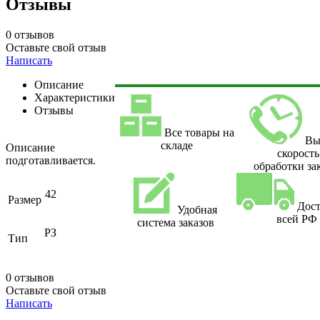
Отзывы
0 отзывов
Оставьте свой отзыв
Написать
Описание
Характеристики
Отзывы
Все товары на
Вы
складе
Описание
скорость
подготавливается.
обработки за
42
Размер
Дост
Удобная
всей РФ
система заказов
РЗ
Тип
0 отзывов
Оставьте свой отзыв
Написать