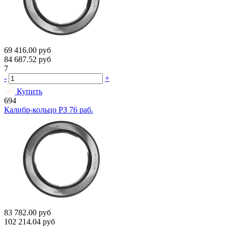
69 416.00
руб
84 687.52
руб
7
-
+
Купить
694
Калибр-кольцо РЗ 76 раб.
83 782.00
руб
102 214.04
руб