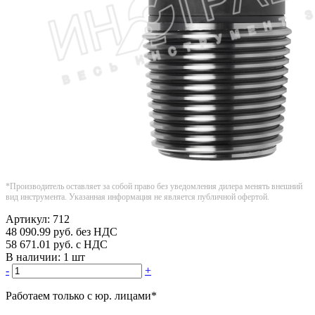
*Производитель оставляет за собой право без уведомления дилера менять внешний
вид инструмента. Указанная информация не является публичной офертой.
Артикул:
712
48 090.99
руб.
без НДС
58 671.01
руб.
с НДС
В наличии:
1 шт
-
+
Работаем только с юр. лицами
*