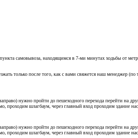
 пункта самовывоза, находящимся в 7-ми минутах ходьбы от мет
ать только после того, как с вами свяжется наш менеджер (по т
направо) нужно пройти до пешеходного перехода перейти на друг
о, проходим шлагбаум, через главный вход проходим здание наск
направо) нужно пройти до пешеходного перехода перейти на друг
о, проходим шлагбаум, через главный вход проходим здание наск