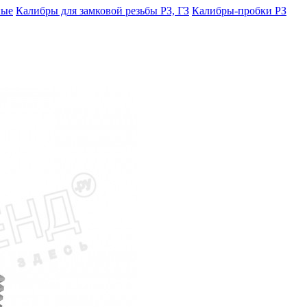
ные
Калибры для замковой резьбы PЗ, ГЗ
Калибры-пробки PЗ