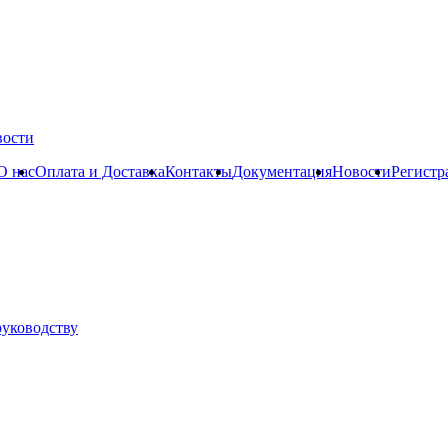
вости
О нас
Оплата и Доставка
Контакты
Документация
Новости
Регистр
руководству