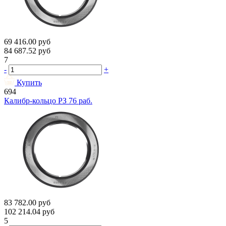
69 416.00
руб
84 687.52
руб
7
-
+
Купить
694
Калибр-кольцо РЗ 76 раб.
83 782.00
руб
102 214.04
руб
5