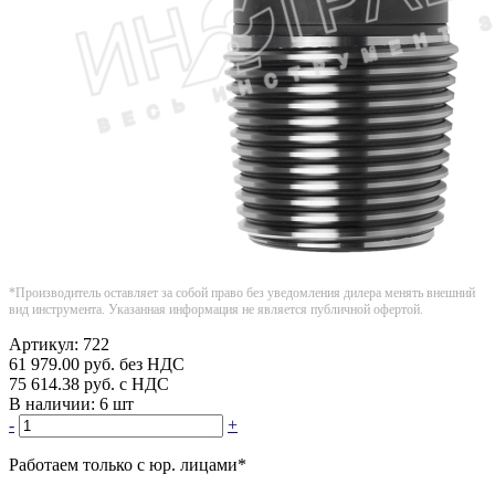
*Производитель оставляет за собой право без уведомления дилера менять внешний
вид инструмента. Указанная информация не является публичной офертой.
Артикул:
722
61 979.00
руб.
без НДС
75 614.38
руб.
с НДС
В наличии:
6 шт
-
+
Работаем только с юр. лицами
*