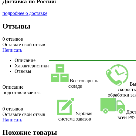
Доставка по России:
подробнее о доставке
Отзывы
0 отзывов
Оставьте свой отзыв
Написать
Описание
Характеристики
Отзывы
Все товары на
Вы
складе
Описание
скорость
подготавливается.
обработки за
0 отзывов
Дост
Удобная
Оставьте свой отзыв
всей РФ
система заказов
Написать
Похожие товары