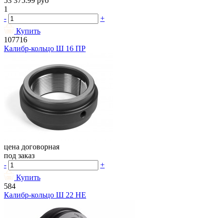
53 375.99
руб
1
-
+
Купить
107716
Калибр-кольцо Ш 16 ПР
цена договорная
под заказ
-
+
Купить
584
Калибр-кольцо Ш 22 НЕ