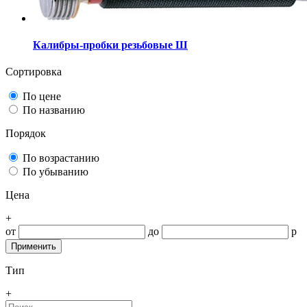
Калибры-пробки резьбовые Ш
Сортировка
По цене
По названию
Порядок
По возрастанию
По убыванию
Цена
+
от
до
р
Тип
+