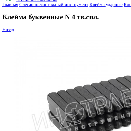
Главная
Слесарно-монтажный инструмент
Клейма ударные
Кле
Клейма буквенные N 4 тв.спл.
Назад