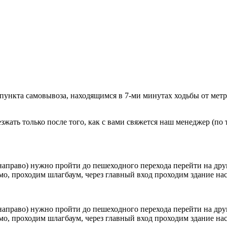
 пункта самовывоза, находящимся в 7-ми минутах ходьбы от мет
ать только после того, как с вами свяжется наш менеджер (по т
направо) нужно пройти до пешеходного перехода перейти на друг
о, проходим шлагбаум, через главный вход проходим здание наск
направо) нужно пройти до пешеходного перехода перейти на друг
о, проходим шлагбаум, через главный вход проходим здание наск