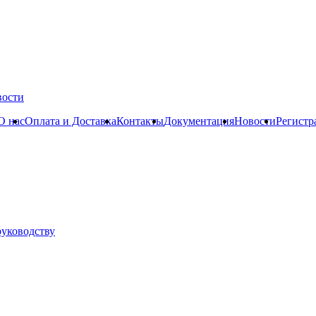
вости
О нас
Оплата и Доставка
Контакты
Документация
Новости
Регистр
руководству