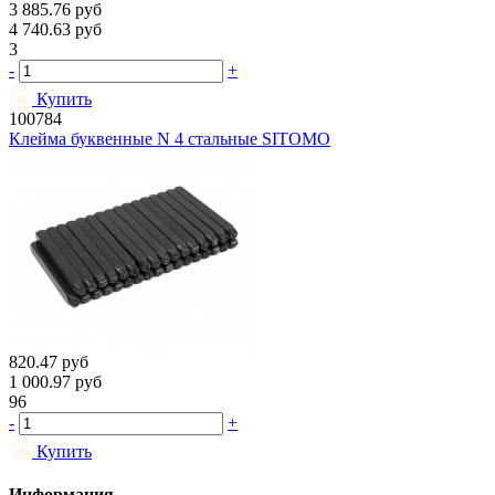
3 885.76
руб
4 740.63
руб
3
-
+
Купить
100784
Клейма буквенные N 4 стальные SITOMO
820.47
руб
1 000.97
руб
96
-
+
Купить
Информация