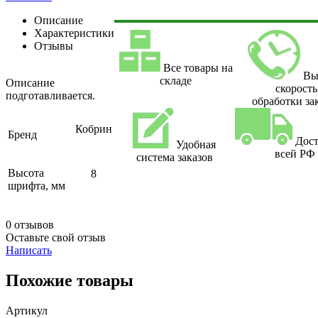
Описание
Характеристики
Отзывы
Все товары на
Вы
складе
Описание
скорость
подготавливается.
обработки за
Кобрин
Бренд
Дост
Удобная
всей РФ
система заказов
Высота
8
шрифта, мм
0 отзывов
Оставьте свой отзыв
Написать
Похожие товары
Артикул