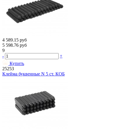
4 589.15
руб
5 598.76
руб
9
-
+
Купить
25253
Клейма буквенные N 5 ст. КОБ