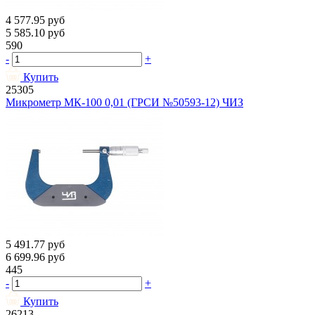
4 577.95
руб
5 585.10
руб
590
-
+
Купить
25305
Микрометр МК-100 0,01 (ГРСИ №50593-12) ЧИЗ
5 491.77
руб
6 699.96
руб
445
-
+
Купить
26213