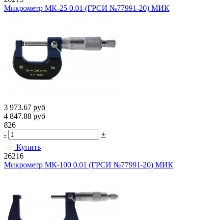
Микрометр МК-25 0.01 (ГРСИ №77991-20) МИК
3 973.67
руб
4 847.88
руб
826
-
+
Купить
26216
Микрометр МК-100 0.01 (ГРСИ №77991-20) МИК