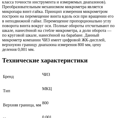
класса точности инструмента и измеряемых диапазонов).
Преобразовательным механизмом микрометра является
микропара винт-гайка. Принцип измерения микрометром
построен на перемещение винта вдоль оси при вращении его
в неподвижной гайке. Перемещение пропорционально углу
поворота винта вокруг оси. Полные обороты отсчитывают по
шкале, нанесённой на стебле микрометра, а доли оборота —
по круговой шкале, нанесённой на барабане. Данный
микрометр компании ЧИЗ имеет цифровой ЖК-дисплей,
верхнуюю границу диапазона измерения 800 мм, цену
деления 0,001 мм.
Технические характеристики
ЧИЗ
Бренд
МКЦ
Тип
800
Верхняя граница, мм
0,001