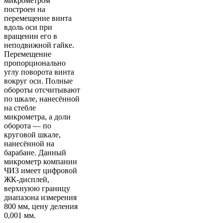
микрометром
построен на
перемещение винта
вдоль оси при
вращении его в
неподвижной гайке.
Перемещение
пропорционально
углу поворота винта
вокруг оси. Полные
обороты отсчитывают
по шкале, нанесённой
на стебле
микрометра, а доли
оборота — по
круговой шкале,
нанесённой на
барабане. Данный
микрометр компании
ЧИЗ имеет цифровой
ЖК-дисплей,
верхнуюю границу
диапазона измерения
800 мм, цену деления
0,001 мм.