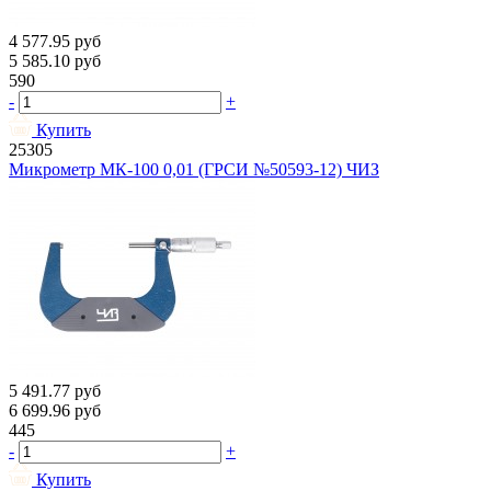
4 577.95
руб
5 585.10
руб
590
-
+
Купить
25305
Микрометр МК-100 0,01 (ГРСИ №50593-12) ЧИЗ
5 491.77
руб
6 699.96
руб
445
-
+
Купить