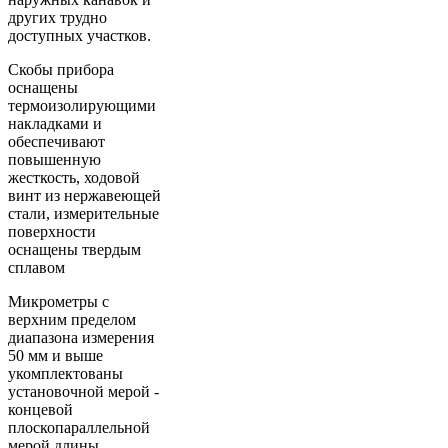
других трудно
доступных участков.
Скобы прибора
оснащены
термоизолирующими
накладками и
обеспечивают
повышенную
жесткость, ходовой
винт из нержавеющей
стали, измерительные
поверхности
оснащены твердым
сплавом
Микрометры с
верхним пределом
диапазона измерения
50 мм и выше
укомплектованы
установочной мерой -
концевой
плоскопараллельной
мерой длины.