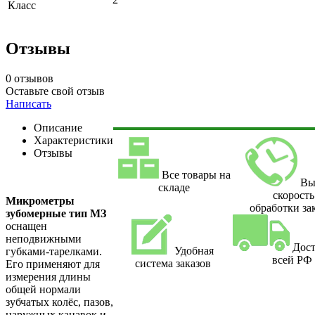
Класс
Отзывы
0 отзывов
Оставьте свой отзыв
Написать
Описание
Характеристики
Отзывы
Все товары на
Вы
складе
скорость
Микрометры
обработки за
зубомерные тип МЗ
оснащен
неподвижными
Дост
Удобная
губками-тарелками.
всей РФ
система заказов
Его применяют для
измерения длины
общей нормали
зубчатых колёс, пазов,
наружных канавок и