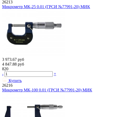
26213
Микрометр МК-25 0.01 (ГРСИ №77991-20) МИК
3 973.67
руб
4 847.88
руб
820
-
+
Купить
26216
Микрометр МК-100 0.01 (ГРСИ №77991-20) МИК