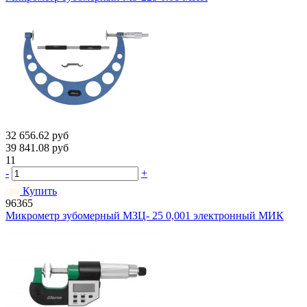
32 656.62
руб
39 841.08
руб
11
-
+
Купить
96365
Микрометр зубомерный МЗЦ- 25 0,001 электронный МИК