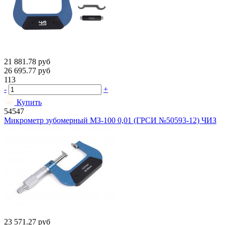
21 881.78
руб
26 695.77
руб
113
-
+
Купить
54547
Микрометр зубомерный МЗ-100 0,01 (ГРСИ №50593-12) ЧИЗ
23 571.27
руб