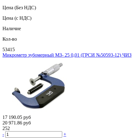
Цена
(Без НДС)
Цена
(с НДС)
Наличие
Кол-во
53415
Микрометр зубомерный МЗ- 25 0,01 (ГРСИ №50593-12) ЧИЗ
17 190.05
руб
20 971.86
руб
252
-
+