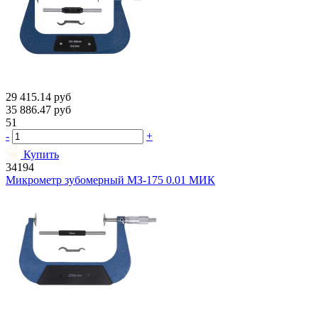
29 415.14
руб
35 886.47
руб
51
-
+
Купить
34194
Микрометр зубомерный МЗ-175 0.01 МИК