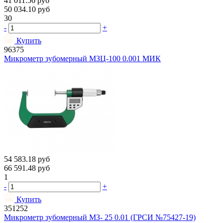
41 011.56
руб
50 034.10
руб
30
-
+
Купить
96375
Микрометр зубомерный МЗЦ-100 0.001 МИК
54 583.18
руб
66 591.48
руб
1
-
+
Купить
351252
Микрометр зубомерный МЗ- 25 0.01 (ГРСИ №75427-19)