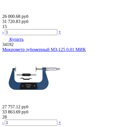
26 000.68
руб
31 720.83
руб
15
-
+
Купить
34192
Микрометр зубомерный МЗ-125 0.01 МИК
27 757.12
руб
33 863.69
руб
28
-
+