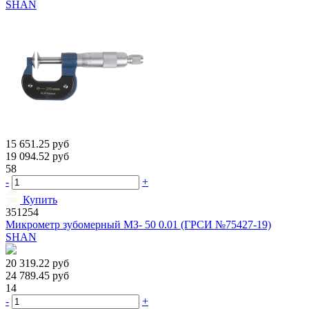
SHAN
15 651.25
руб
19 094.52
руб
58
-
+
Купить
351254
Микрометр зубомерный МЗ- 50 0.01 (ГРСИ №75427-19)
SHAN
20 319.22
руб
24 789.45
руб
14
-
+