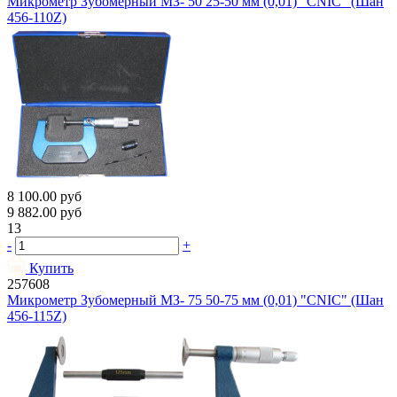
Микрометр Зубомерный МЗ- 50 25-50 мм (0,01) "CNIC" (Шан
456-110Z)
8 100.00
руб
9 882.00
руб
13
-
+
Купить
257608
Микрометр Зубомерный МЗ- 75 50-75 мм (0,01) "CNIC" (Шан
456-115Z)