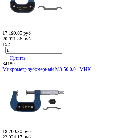
17 190.05
руб
20 971.86
руб
152
-
+
Купить
34189
Микрометр зубомерный МЗ-50 0.01 МИК
18 790.30
руб
22 924.17
руб