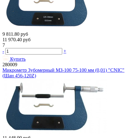
9 811.80
руб
11 970.40
руб
7
-
+
Купить
280009
Микрометр Зубомерный МЗ-100 75-100 мм (0,01) "CNIC"
(Шан 456-120Z)
11 448.00
руб