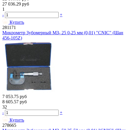
27 036.29
руб
1
-
+
Купить
281171
Микрометр Зубомерный МЗ- 25 0-25 мм (0,01) "CNIC" (Шан
456-105Z)
7 053.75
руб
8 605.57
руб
32
-
+
Купить
278665