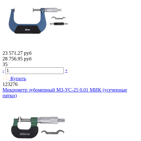
23 571.27
руб
28 756.95
руб
35
-
+
Купить
123276
Микрометр зубомерный МЗ-УС-25 0.01 МИК (усеченные
пятки)