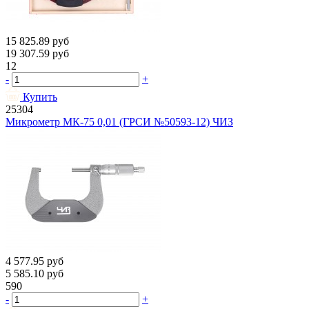
15 825.89
руб
19 307.59
руб
12
-
+
Купить
25304
Микрометр МК-75 0,01 (ГРСИ №50593-12) ЧИЗ
4 577.95
руб
5 585.10
руб
590
-
+