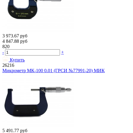
3 973.67
руб
4 847.88
руб
820
-
+
Купить
26216
Микрометр МК-100 0.01 (ГРСИ №77991-20) МИК
5 491.77
руб