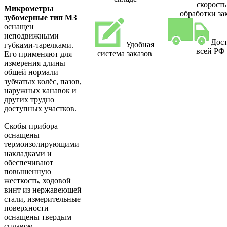
скорость
Микрометры
обработки за
зубомерные тип МЗ
оснащен
неподвижными
Дост
Удобная
губками-тарелками.
всей РФ
система заказов
Его применяют для
измерения длины
общей нормали
зубчатых колёс, пазов,
наружных канавок и
других трудно
доступных участков.
Скобы прибора
оснащены
термоизолирующими
накладками и
обеспечивают
повышенную
жесткость, ходовой
винт из нержавеющей
стали, измерительные
поверхности
оснащены твердым
сплавом