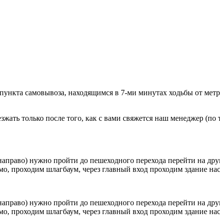
 пункта самовывоза, находящимся в 7-ми минутах ходьбы от мет
ать только после того, как с вами свяжется наш менеджер (по т
направо) нужно пройти до пешеходного перехода перейти на друг
о, проходим шлагбаум, через главный вход проходим здание наск
направо) нужно пройти до пешеходного перехода перейти на друг
о, проходим шлагбаум, через главный вход проходим здание наск