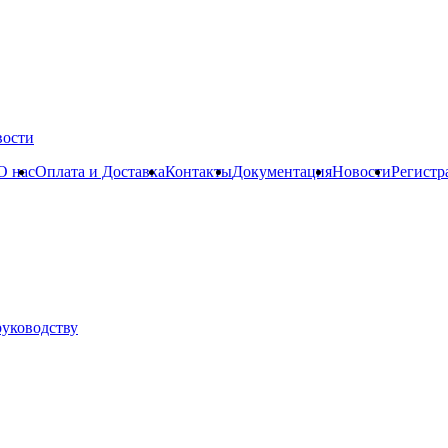
вости
О нас
Оплата и Доставка
Контакты
Документация
Новости
Регистр
руководству