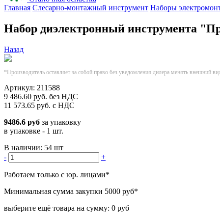
Главная
Слесарно-монтажный инструмент
Наборы электромон
Набор диэлектронный инструмента "П
Назад
*Производитель оставляет за собой право без уведомления дилера менять внешний ви
Артикул:
211588
9 486.60
руб.
без НДС
11 573.65
руб.
с НДС
9486.6 руб
за упаковку
в упаковке - 1 шт.
В наличии:
54 шт
-
+
Работаем только с юр. лицами
*
Минимальная сумма закупки
5000 руб
*
выберите ещё товара на сумму:
0 руб