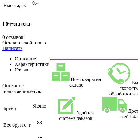
0.4
Высота, см
Отзывы
0 отзывов
Оставьте свой отзыв
Написать
Описание
Характеристики
Отзывы
Все товары на
Вы
складе
Описание
скорость
подготавливается.
обработки за
Sitomo
Бренд
Дост
Удобная
всей РФ
система заказов
88
Вес брутто, г