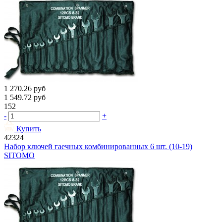
1 270.26
руб
1 549.72
руб
152
-
+
Купить
42324
Набор ключей гаечных комбинированных 6 шт. (10-19)
SITOMO