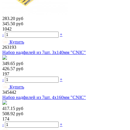
283.20
руб
345.50
руб
1042
-
+
Купить
263193
Набор надфилей из 7шт. 3х140мм "CNIC"
349.65
руб
426.57
руб
197
-
+
Купить
345442
Набор надфилей из 7шт. 4х160мм "CNIC"
417.15
руб
508.92
руб
174
-
+