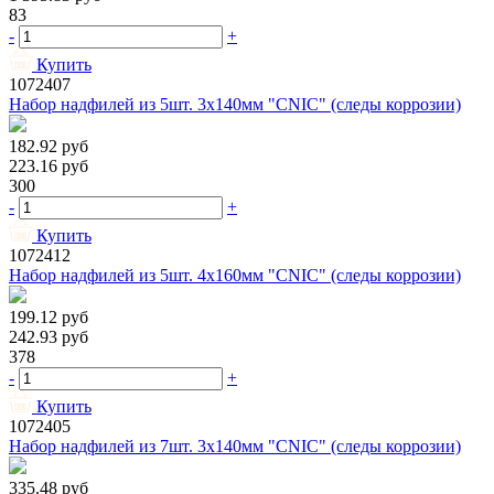
83
-
+
Купить
1072407
Набор надфилей из 5шт. 3х140мм "CNIC" (следы коррозии)
182.92
руб
223.16
руб
300
-
+
Купить
1072412
Набор надфилей из 5шт. 4х160мм "CNIC" (следы коррозии)
199.12
руб
242.93
руб
378
-
+
Купить
1072405
Набор надфилей из 7шт. 3х140мм "CNIC" (следы коррозии)
335.48
руб