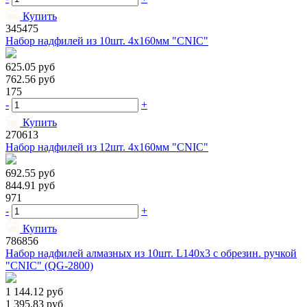
Купить
345475
Набор надфилей из 10шт. 4х160мм "CNIC"
625.05
руб
762.56
руб
175
-
+
Купить
270613
Набор надфилей из 12шт. 4х160мм "CNIC"
692.55
руб
844.91
руб
971
-
+
Купить
786856
Набор надфилей алмазных из 10шт. L140х3 с обрезин. ручкой
"CNIC" (QG-2800)
1 144.12
руб
1 395.83
руб