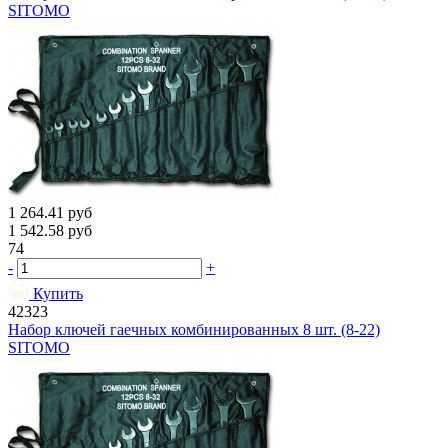
SITOMO
1 264.41
руб
1 542.58
руб
74
-
+
Купить
42323
Набор ключей гаечных комбинированных 8 шт. (8-22)
SITOMO