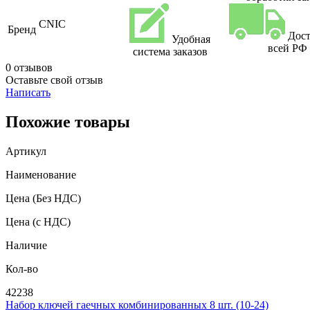
CNIC
Бренд
Дост
Удобная
всей РФ
система заказов
0 отзывов
Оставьте свой отзыв
Написать
Похожие товары
Артикул
Наименование
Цена
(Без НДС)
Цена
(с НДС)
Наличие
Кол-во
42238
Набор ключей гаечных комбинированных 8 шт. (10-24)