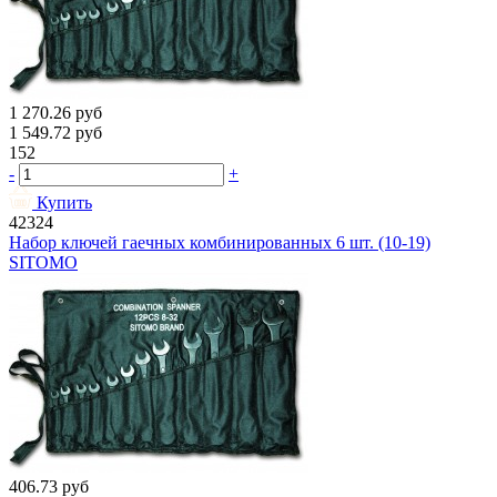
1 270.26
руб
1 549.72
руб
152
-
+
Купить
42324
Набор ключей гаечных комбинированных 6 шт. (10-19)
SITOMO
406.73
руб