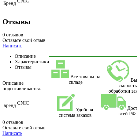
CNIC
Бренд
Отзывы
0 отзывов
Оставьте свой отзыв
Написать
Описание
Характеристики
Отзывы
Все товары на
Вы
складе
Описание
скорость
подготавливается.
обработки за
CNIC
Бренд
Дост
Удобная
всей РФ
система заказов
0 отзывов
Оставьте свой отзыв
Написать