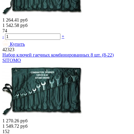
1 264.41
руб
1 542.58
руб
74
-
+
Купить
42323
Набор ключей гаечных комбинированных 8 шт. (8-22)
SITOMO
1 270.26
руб
1 549.72
руб
152