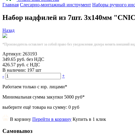
Главная
Слесарно-монтажный инструмент
Наборы ручного ин
Набор надфилей из 7шт. 3х140мм "CNI
Назад
*Производитель оставляет за собой право без уведомления дилера менять внешний ви
Артикул:
263193
349.65
руб.
без НДС
426.57
руб.
с НДС
В наличии:
197 шт
-
+
Работаем только с юр. лицами
*
Минимальная сумма закупки
5000 руб
*
выберите ещё товара на сумму:
0 руб
В корзину
Перейти в корзину
Купить в 1 клик
Самовывоз