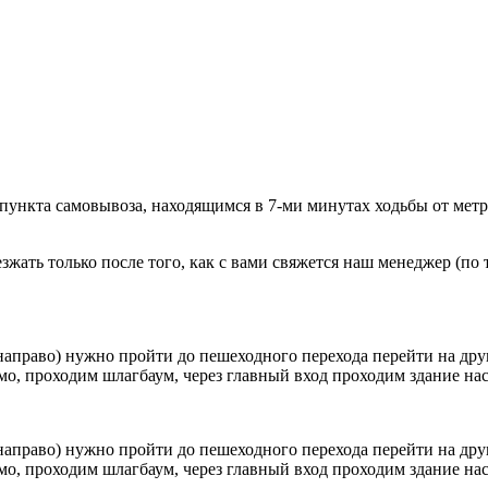
 пункта самовывоза, находящимся в 7-ми минутах ходьбы от мет
ать только после того, как с вами свяжется наш менеджер (по т
направо) нужно пройти до пешеходного перехода перейти на друг
о, проходим шлагбаум, через главный вход проходим здание наск
направо) нужно пройти до пешеходного перехода перейти на друг
о, проходим шлагбаум, через главный вход проходим здание наск