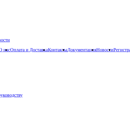
вости
О нас
Оплата и Доставка
Контакты
Документация
Новости
Регистр
руководству