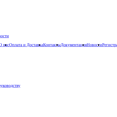
вости
О нас
Оплата и Доставка
Контакты
Документация
Новости
Регистр
руководству