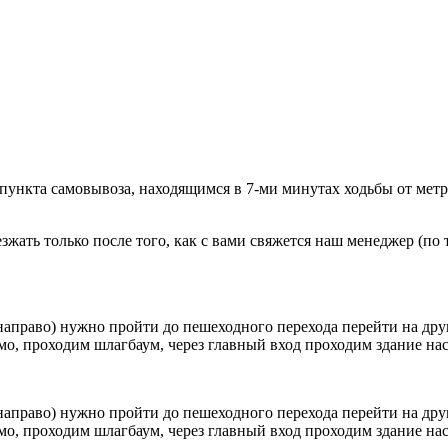
 пункта самовывоза, находящимся в 7-ми минутах ходьбы от мет
ать только после того, как с вами свяжется наш менеджер (по т
направо) нужно пройти до пешеходного перехода перейти на друг
о, проходим шлагбаум, через главный вход проходим здание наск
направо) нужно пройти до пешеходного перехода перейти на друг
о, проходим шлагбаум, через главный вход проходим здание наск