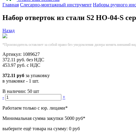
Главная
Слесарно-монтажный инструмент
Наборы ручного ин
Набор отверток из стали S2 НО-04-S с
Назад
*Производитель оставляет за собой право без уведомления дилера менять внешний ви
Артикул:
1089627
372.11
руб.
без НДС
453.97
руб.
с НДС
372.11 руб
за упаковку
в упаковке - 1 шт.
В наличии:
50 шт
-
+
Работаем только с юр. лицами
*
Минимальная сумма закупки
5000 руб
*
выберите ещё товара на сумму:
0 руб