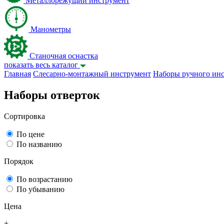
Металлорежущий инструмент
Манометры
Станочная оснастка
показать весь каталог
Главная
Слесарно-монтажный инструмент
Наборы ручного ин
Наборы отверток
Сортировка
По цене
По названию
Порядок
По возрастанию
По убыванию
Цена
+