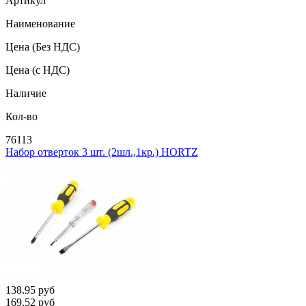
Артикул
Наименование
Цена
(Без НДС)
Цена
(с НДС)
Наличие
Кол-во
76113
Набор отверток 3 шт. (2шл.,1кр.) HORTZ
138.95
руб
169.52
руб