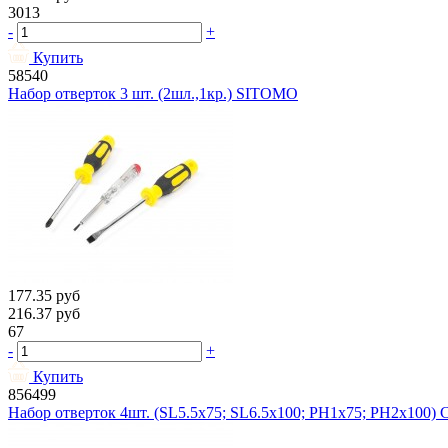
3013
-
+
Купить
58540
Набор отверток 3 шт. (2шл.,1кр.) SITOMO
177.35
руб
216.37
руб
67
-
+
Купить
856499
Набор отверток 4шт. (SL5.5х75; SL6.5x100; PH1x75; PH2x100