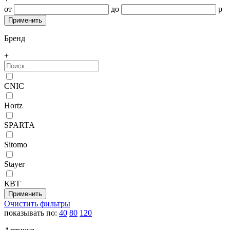
от
до
р
Бренд
+
CNIC
Hortz
SPARTA
Sitomo
Stayer
КВТ
Очистить фильтры
показывать по:
40
80
120