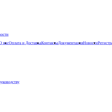
вости
О нас
Оплата и Доставка
Контакты
Документация
Новости
Регистр
руководству