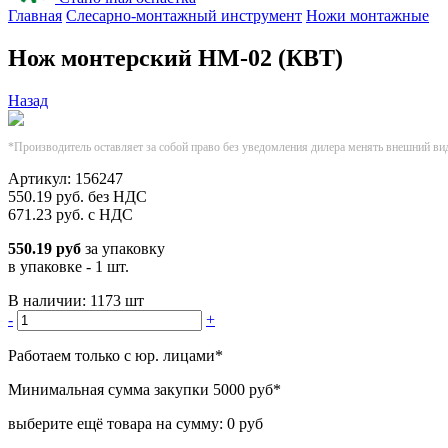
Главная
Слесарно-монтажный инструмент
Ножи монтажные
Нож монтерский НМ-02 (КВТ)
Назад
*Производитель оставляет за собой право без уведомления дилера менять внешний ви
Артикул:
156247
550.19
руб.
без НДС
671.23
руб.
с НДС
550.19 руб
за упаковку
в упаковке - 1 шт.
В наличии:
1173 шт
-
+
Работаем только с юр. лицами
*
Минимальная сумма закупки
5000 руб
*
выберите ещё товара на сумму:
0 руб