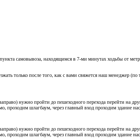
 пункта самовывоза, находящимся в 7-ми минутах ходьбы от мет
ать только после того, как с вами свяжется наш менеджер (по т
направо) нужно пройти до пешеходного перехода перейти на друг
о, проходим шлагбаум, через главный вход проходим здание наск
направо) нужно пройти до пешеходного перехода перейти на друг
о, проходим шлагбаум, через главный вход проходим здание наск