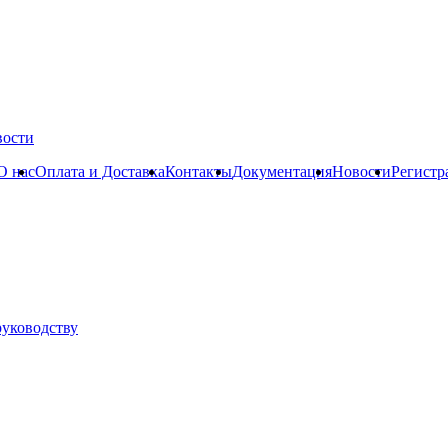
вости
О нас
Оплата и Доставка
Контакты
Документация
Новости
Регистр
руководству