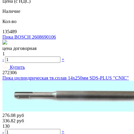
Цена
(с НДС)
Наличие
Кол-во
135489
Пика BOSCH 2608690106
цена договорная
1
-
+
Купить
272306
Пика цилиндрическая тв.сплав 14х250мм SDS-PLUS "CNIC"
276.08
руб
336.82
руб
130
-
+