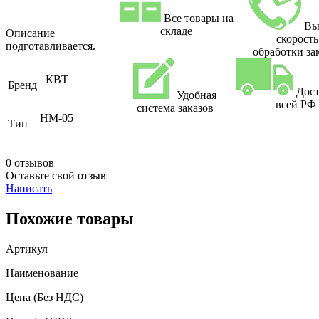
Все товары на
Вы
складе
Описание
скорость
подготавливается.
обработки за
КВТ
Бренд
Дост
Удобная
всей РФ
система заказов
НМ-05
Тип
0 отзывов
Оставьте свой отзыв
Написать
Похожие товары
Артикул
Наименование
Цена
(Без НДС)