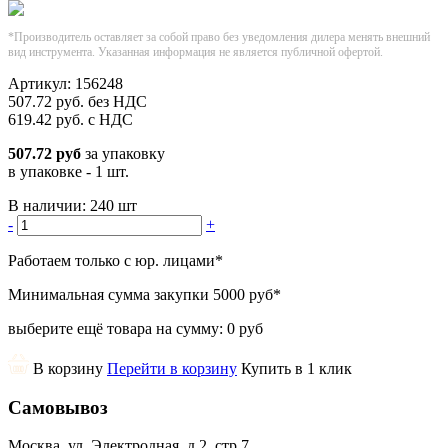
*Производитель оставляет за собой право без уведомления дилера менять внешний
вид инструмента. Указанная информация не является публичной офертой.
Артикул:
156248
507.72
руб.
без НДС
619.42
руб.
с НДС
507.72 руб
за упаковку
в упаковке - 1 шт.
В наличии:
240 шт
-
+
Работаем только с юр. лицами
*
Минимальная сумма закупки
5000 руб
*
выберите ещё товара на сумму:
0 руб
В корзину
Перейти в корзину
Купить в 1 клик
Самовывоз
Москва, ул. Электродная, д.2, стр.7