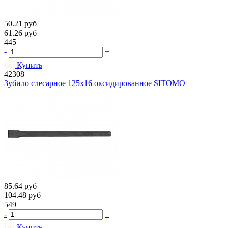
50.21
руб
61.26
руб
445
-
+
Купить
42308
Зубило слесарное 125х16 оксидированное SITOMO
85.64
руб
104.48
руб
549
-
+
Купить