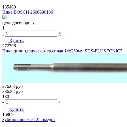
135489
Пика BOSCH 2608690106
цена договорная
1
-
+
Купить
272306
Пика цилиндрическая тв.сплав 14х250мм SDS-PLUS "CNIC"
276.08
руб
336.82
руб
130
-
+
Купить
16869
Зубило плоское 125 омедн.