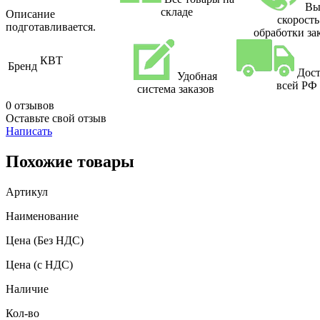
Вы
складе
Описание
скорость
подготавливается.
обработки за
КВТ
Бренд
Дост
Удобная
всей РФ
система заказов
0 отзывов
Оставьте свой отзыв
Написать
Похожие товары
Артикул
Наименование
Цена
(Без НДС)
Цена
(с НДС)
Наличие
Кол-во