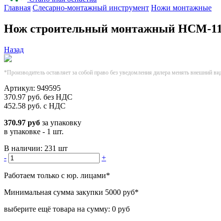
Главная
Слесарно-монтажный инструмент
Ножи монтажные
Нож строительный монтажный НСМ-11
Назад
*Производитель оставляет за собой право без уведомления дилера менять внешний ви
Артикул:
949595
370.97
руб.
без НДС
452.58
руб.
с НДС
370.97 руб
за упаковку
в упаковке - 1 шт.
В наличии:
231 шт
-
+
Работаем только с юр. лицами
*
Минимальная сумма закупки
5000 руб
*
выберите ещё товара на сумму:
0 руб