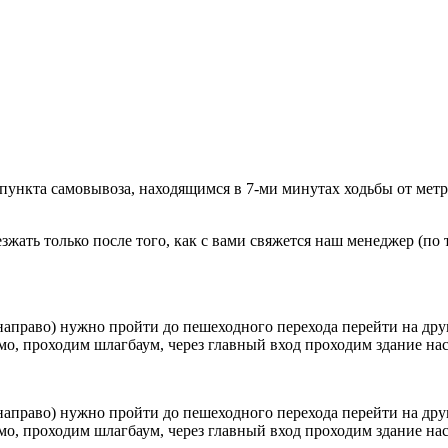
 пункта самовывоза, находящимся в 7-ми минутах ходьбы от мет
ать только после того, как с вами свяжется наш менеджер (по т
направо) нужно пройти до пешеходного перехода перейти на друг
о, проходим шлагбаум, через главный вход проходим здание наск
направо) нужно пройти до пешеходного перехода перейти на друг
о, проходим шлагбаум, через главный вход проходим здание наск