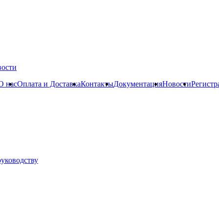
вости
О нас
Оплата и Доставка
Контакты
Документация
Новости
Регистр
руководству