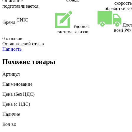
Описание
скорость
подготавливается.
обработки за
CNIC
Бренд
Дост
Удобная
всей РФ
система заказов
0 отзывов
Оставьте свой отзыв
Написать
Похожие товары
Артикул
Наименование
Цена
(Без НДС)
Цена
(с НДС)
Наличие
Кол-во