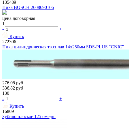
135489
Пика BOSCH 2608690106
цена договорная
1
-
+
Купить
272306
Пика цилиндрическая тв.сплав 14х250мм SDS-PLUS "CNIC"
276.08
руб
336.82
руб
130
-
+
Купить
16869
Зубило плоское 125 омедн.