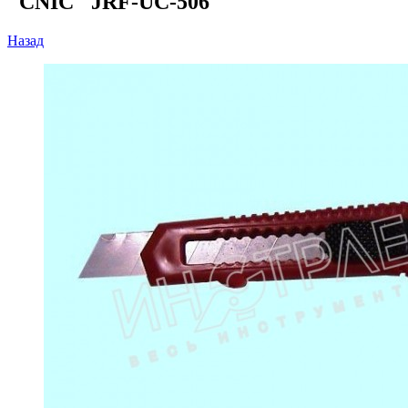
"CNIC" JRF-UC-506
Назад