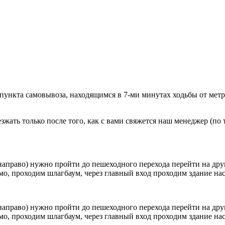
 пункта самовывоза, находящимся в 7-ми минутах ходьбы от мет
ать только после того, как с вами свяжется наш менеджер (по т
направо) нужно пройти до пешеходного перехода перейти на друг
о, проходим шлагбаум, через главный вход проходим здание наск
направо) нужно пройти до пешеходного перехода перейти на друг
о, проходим шлагбаум, через главный вход проходим здание наск