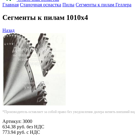
Главная
Станочная оснастка
Пилы
Сегменты к пилам Геллера
Сегменты к пилам 1010х4
Назад
*Производитель оставляет за собой право без уведомления дилера менять внешний ви
Артикул:
3000
634.38
руб.
без НДС
773.94
руб.
с НДС