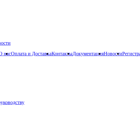
вости
О нас
Оплата и Доставка
Контакты
Документация
Новости
Регистр
руководству