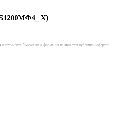
2Б1200МФ4_ Х)
д инструмента. Указанная информация не является публичной офертой.