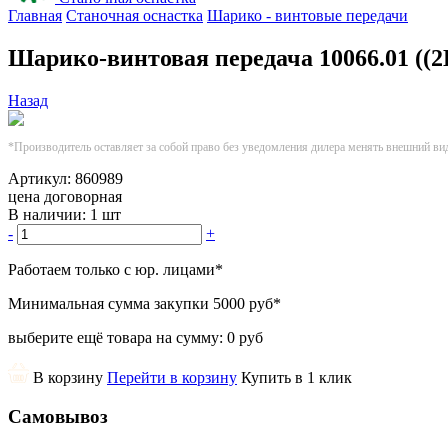
Главная
Станочная оснастка
Шарико - винтовые передачи
Шарико-винтовая передача 10066.01 ((
Назад
*Производитель оставляет за собой право без уведомления дилера менять внешний ви
Артикул:
860989
цена договорная
В наличии:
1 шт
-
+
Работаем только с юр. лицами
*
Минимальная сумма закупки
5000 руб
*
выберите ещё товара на сумму:
0 руб
В корзину
Перейти в корзину
Купить в 1 клик
Самовывоз