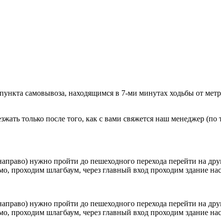
 пункта самовывоза, находящимся в 7-ми минутах ходьбы от мет
ать только после того, как с вами свяжется наш менеджер (по т
направо) нужно пройти до пешеходного перехода перейти на друг
о, проходим шлагбаум, через главный вход проходим здание наск
направо) нужно пройти до пешеходного перехода перейти на друг
о, проходим шлагбаум, через главный вход проходим здание наск