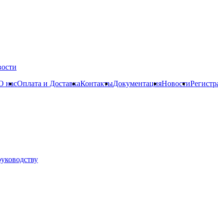
вости
О нас
Оплата и Доставка
Контакты
Документация
Новости
Регистр
руководству