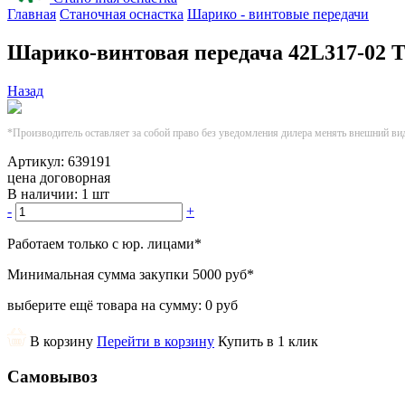
Главная
Станочная оснастка
Шарико - винтовые передачи
Шарико-винтовая передача 42L317-02 
Назад
*Производитель оставляет за собой право без уведомления дилера менять внешний ви
Артикул:
639191
цена договорная
В наличии:
1 шт
-
+
Работаем только с юр. лицами
*
Минимальная сумма закупки
5000 руб
*
выберите ещё товара на сумму:
0 руб
В корзину
Перейти в корзину
Купить в 1 клик
Самовывоз