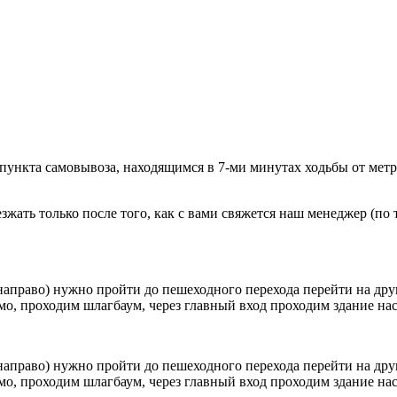
 пункта самовывоза, находящимся в 7-ми минутах ходьбы от мет
ать только после того, как с вами свяжется наш менеджер (по т
направо) нужно пройти до пешеходного перехода перейти на друг
о, проходим шлагбаум, через главный вход проходим здание наск
направо) нужно пройти до пешеходного перехода перейти на друг
о, проходим шлагбаум, через главный вход проходим здание наск