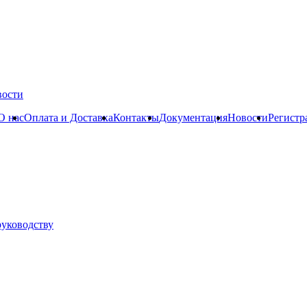
вости
О нас
Оплата и Доставка
Контакты
Документация
Новости
Регистр
руководству