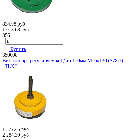
834.98
руб
1 018.68
руб
356
-
+
Купить
350008
Виброопора регулируемая 1,5т d120мм М16х130 (S78-7)
"TLX"
1 872.45
руб
2 284.39
руб