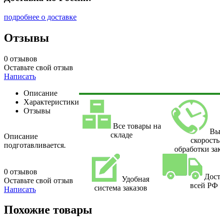
подробнее о доставке
Отзывы
0 отзывов
Оставьте свой отзыв
Написать
Описание
Характеристики
Отзывы
Все товары на
Вы
складе
Описание
скорость
подготавливается.
обработки за
0 отзывов
Дост
Удобная
Оставьте свой отзыв
всей РФ
система заказов
Написать
Похожие товары