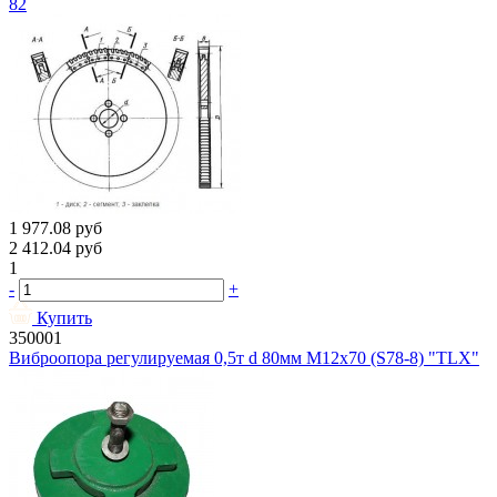
82
1 977.08
руб
2 412.04
руб
1
-
+
Купить
350001
Виброопора регулируемая 0,5т d 80мм М12х70 (S78-8) "TLX"