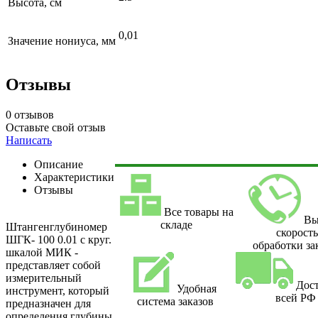
Высота, см
0,01
Значение нониуса, мм
Отзывы
0 отзывов
Оставьте свой отзыв
Написать
Описание
Характеристики
Отзывы
Все товары на
Вы
складе
Штангенглубиномер
скорост
ШГК- 100 0.01 с круг.
обработки за
шкалой МИК -
представляет собой
измерительный
Дост
Удобная
инструмент, который
всей РФ
система заказов
предназначен для
определения глубины