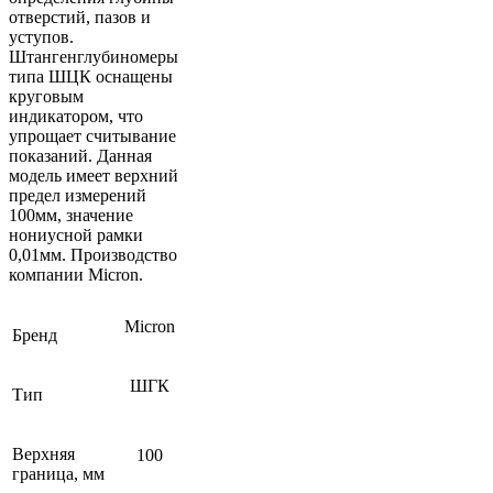
отверстий, пазов и
уступов.
Штангенглубиномеры
типа ШЦК оснащены
круговым
индикатором, что
упрощает считывание
показаний. Данная
модель имеет верхний
предел измерений
100мм, значение
нониусной рамки
0,01мм. Производство
компании Micron.
Micron
Бренд
ШГК
Тип
Верхняя
100
граница, мм