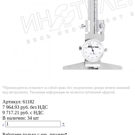
*Производитель оставляет за собой право без уведомления дилера менять внешний
вид инструмента. Указанная информация не является публичной офертой.
Артикул:
61182
7 964.93
руб.
без НДС
9 717.21
руб.
с НДС
В наличии:
34 шт
-
+
Работаем только с юр. лицами
*