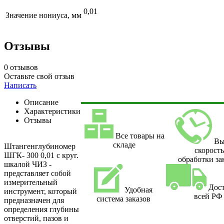
0,01
Значение нониуса, мм
Отзывы
0 отзывов
Оставьте свой отзыв
Написать
Описание
Характеристики
Отзывы
Все товары на
Вы
складе
Штангенглубиномер
скорост
ШГК- 300 0,01 с круг.
обработки за
шкалой ЧИЗ -
представляет собой
измерительный
Дост
Удобная
инструмент, который
всей РФ
система заказов
предназначен для
определения глубины
отверстий, пазов и