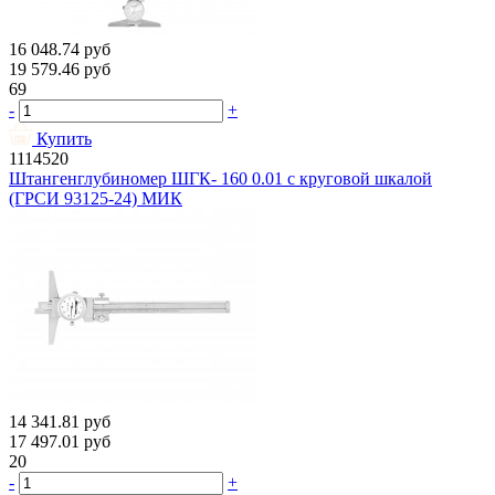
16 048.74
руб
19 579.46
руб
69
-
+
Купить
1114520
Штангенглубиномер ШГК- 160 0.01 с круговой шкалой
(ГРСИ 93125-24) МИК
14 341.81
руб
17 497.01
руб
20
-
+