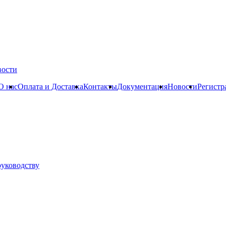
вости
О нас
Оплата и Доставка
Контакты
Документация
Новости
Регистр
руководству