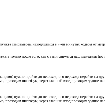
 пункта самовывоза, находящимся в 7-ми минутах ходьбы от мет
ать только после того, как с вами свяжется наш менеджер (по т
направо) нужно пройти до пешеходного перехода перейти на друг
о, проходим шлагбаум, через главный вход проходим здание наск
направо) нужно пройти до пешеходного перехода перейти на друг
о, проходим шлагбаум, через главный вход проходим здание наск