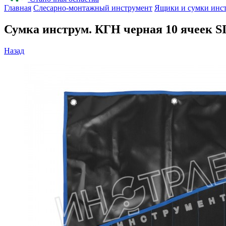
Главная
Слесарно-монтажный инструмент
Ящики и сумки инс
Сумка инструм. КГН черная 10 ячеек S
Назад