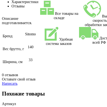
Характеристики
Отзывы
Все товары на
Вы
складе
Описание
скорость
подготавливается.
обработки за
Sitomo
Бренд
Дост
Удобная
всей РФ
система заказов
140
Вес брутто, г
33
Ширина, см
0 отзывов
Оставьте свой отзыв
Написать
Похожие товары
Артикул