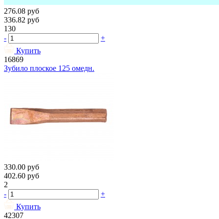
276.08
руб
336.82
руб
130
-
+
Купить
16869
Зубило плоское 125 омедн.
330.00
руб
402.60
руб
2
-
+
Купить
42307