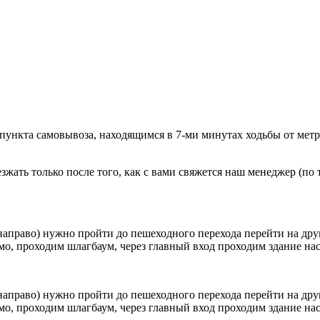
 пункта самовывоза, находящимся в 7-ми минутах ходьбы от мет
ать только после того, как с вами свяжется наш менеджер (по т
направо) нужно пройти до пешеходного перехода перейти на друг
о, проходим шлагбаум, через главный вход проходим здание наск
направо) нужно пройти до пешеходного перехода перейти на друг
о, проходим шлагбаум, через главный вход проходим здание наск