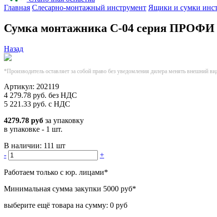
Главная
Слесарно-монтажный инструмент
Ящики и сумки инс
Сумка монтажника С-04 серия ПРОФИ
Назад
*Производитель оставляет за собой право без уведомления дилера менять внешний ви
Артикул:
202119
4 279.78
руб.
без НДС
5 221.33
руб.
с НДС
4279.78 руб
за упаковку
в упаковке - 1 шт.
В наличии:
111 шт
-
+
Работаем только с юр. лицами
*
Минимальная сумма закупки
5000 руб
*
выберите ещё товара на сумму:
0 руб