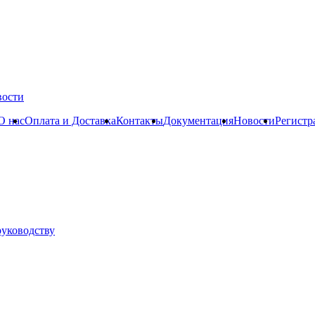
вости
О нас
Оплата и Доставка
Контакты
Документация
Новости
Регистр
руководству