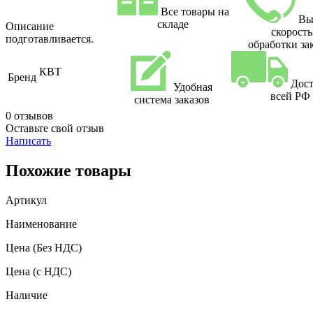
Все товары на
Вы
складе
Описание
скорость
подготавливается.
обработки за
КВТ
Бренд
Дост
Удобная
всей РФ
система заказов
0 отзывов
Оставьте свой отзыв
Написать
Похожие товары
Артикул
Наименование
Цена
(Без НДС)
Цена
(с НДС)
Наличие