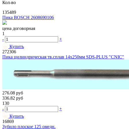
Кол-во
135489
Пика BOSCH 2608690106
цена договорная
1
-
+
Купить
272306
Пика цилиндрическая тв.сплав 14х250мм SDS-PLUS "CNIC"
276.08
руб
336.82
руб
130
-
+
Купить
16869
Зубило плоское 125 омедн.