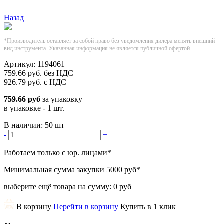
Назад
*Производитель оставляет за собой право без уведомления дилера менять внешний
вид инструмента. Указанная информация не является публичной офертой.
Артикул:
1194061
759.66
руб.
без НДС
926.79
руб.
с НДС
759.66 руб
за упаковку
в упаковке - 1 шт.
В наличии:
50 шт
-
+
Работаем только с юр. лицами
*
Минимальная сумма закупки
5000 руб
*
выберите ещё товара на сумму:
0 руб
В корзину
Перейти в корзину
Купить в 1 клик