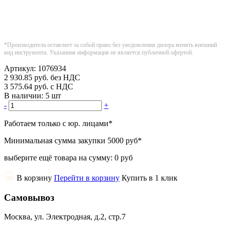
*Производитель оставляет за собой право без уведомления дилера менять внешний
вид инструмента. Указанная информация не является публичной офертой.
Артикул:
1076934
2 930.85
руб.
без НДС
3 575.64
руб.
с НДС
В наличии:
5 шт
-
+
Работаем только с юр. лицами
*
Минимальная сумма закупки
5000 руб
*
выберите ещё товара на сумму:
0 руб
В корзину
Перейти в корзину
Купить в 1 клик
Самовывоз
Москва, ул. Электродная, д.2, стр.7