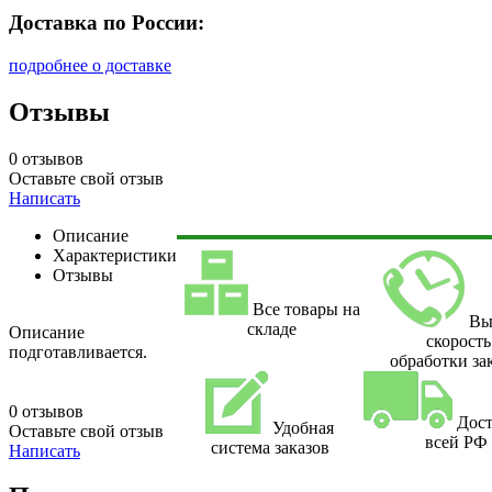
Доставка по России:
подробнее о доставке
Отзывы
0 отзывов
Оставьте свой отзыв
Написать
Описание
Характеристики
Отзывы
Все товары на
Вы
складе
Описание
скорость
подготавливается.
обработки за
0 отзывов
Дост
Удобная
Оставьте свой отзыв
всей РФ
система заказов
Написать