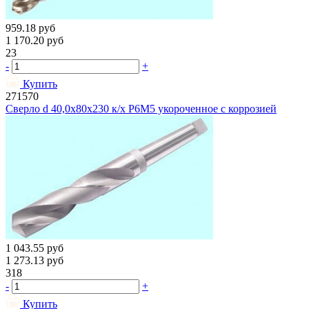
959.18
руб
1 170.20
руб
23
-
+
Купить
271570
Сверло d 40,0х80х230 к/х Р6М5 укороченное с коррозией
1 043.55
руб
1 273.13
руб
318
-
+
Купить