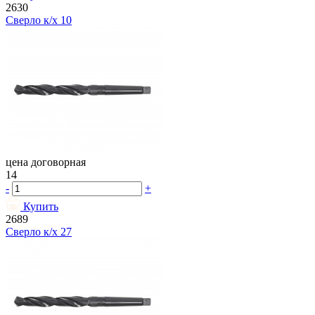
2630
Сверло к/х 10
цена договорная
14
-
+
Купить
2689
Сверло к/х 27