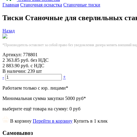
Главная
Станочная оснастка
Станочные тиски
Тиски Станочные для сверлильных стан
Назад
*Производитель оставляет за собой право без уведомления дилера менять внешний ви
Артикул:
778801
2 363.85
руб.
без НДС
2 883.90
руб.
с НДС
В наличии:
239 шт
-
+
Работаем только с юр. лицами
*
Минимальная сумма закупки
5000 руб
*
выберите ещё товара на сумму:
0 руб
В корзину
Перейти в корзину
Купить в 1 клик
Самовывоз