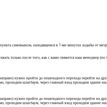
 пункта самовывоза, находящимся в 7-ми минутах ходьбы от мет
ать только после того, как с вами свяжется наш менеджер (по т
направо) нужно пройти до пешеходного перехода перейти на друг
о, проходим шлагбаум, через главный вход проходим здание наск
направо) нужно пройти до пешеходного перехода перейти на друг
о, проходим шлагбаум, через главный вход проходим здание наск