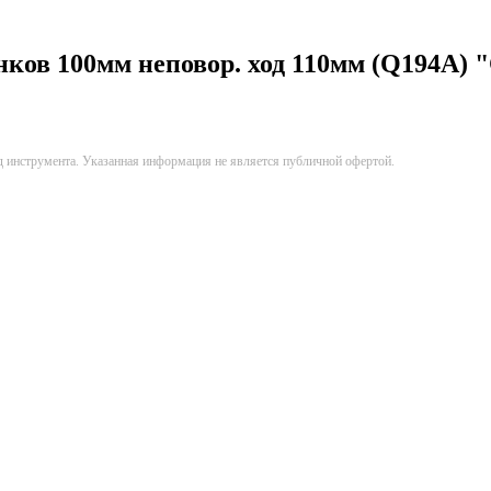
ков 100мм неповор. ход 110мм (Q194А) 
д инструмента. Указанная информация не является публичной офертой.