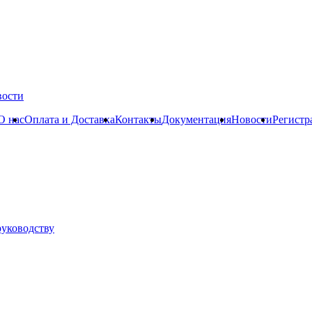
вости
О нас
Оплата и Доставка
Контакты
Документация
Новости
Регистр
руководству