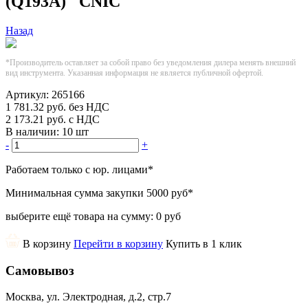
(Q193А) "CNIC"
Назад
*Производитель оставляет за собой право без уведомления дилера менять внешний
вид инструмента. Указанная информация не является публичной офертой.
Артикул:
265166
1 781.32
руб.
без НДС
2 173.21
руб.
с НДС
В наличии:
10 шт
-
+
Работаем только с юр. лицами
*
Минимальная сумма закупки
5000 руб
*
выберите ещё товара на сумму:
0 руб
В корзину
Перейти в корзину
Купить в 1 клик
Самовывоз
Москва, ул. Электродная, д.2, стр.7