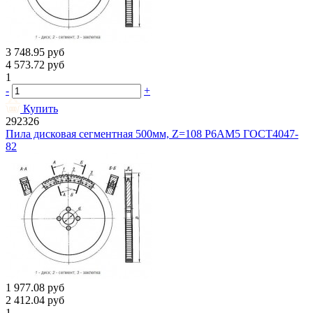
3 748.95
руб
4 573.72
руб
1
-
+
Купить
292326
Пила дисковая сегментная 500мм, Z=108 Р6АМ5 ГОСТ4047-
82
1 977.08
руб
2 412.04
руб
1