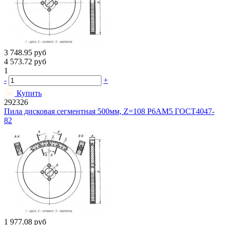
3 748.95
руб
4 573.72
руб
1
-
+
Купить
292326
Пила дисковая сегментная 500мм, Z=108 Р6АМ5 ГОСТ4047-
82
1 977.08
руб