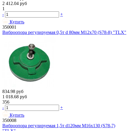
2 412.04
руб
1
-
+
Купить
350001
Виброопора регулируемая 0,5т d 80мм М12х70 (S78-8) "TLX"
834.98
руб
1 018.68
руб
356
-
+
Купить
350008
Виброопора регулируемая 1,5т d120мм М16х130 (S78-7)
"TLX"