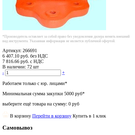
*Производитель оставляет за собой право без уведомления дилера менять внешний
вид инструмента. Указанная информация не является публичной офертой.
Артикул:
266691
6 407.10
руб.
без НДС
7 816.66
руб.
с НДС
В наличии:
72 шт
-
+
Работаем только с юр. лицами
*
Минимальная сумма закупки
5000 руб
*
выберите ещё товара на сумму:
0 руб
В корзину
Перейти в корзину
Купить в 1 клик
Самовывоз