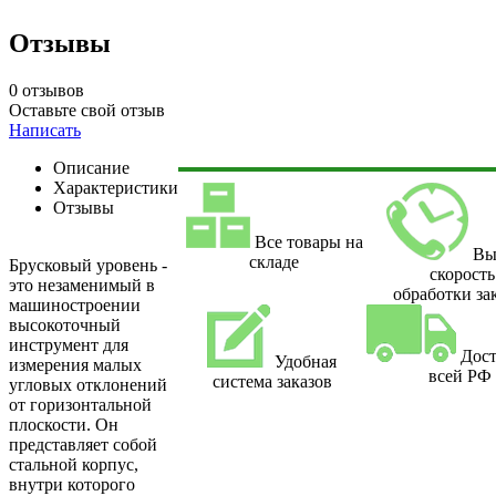
Отзывы
0 отзывов
Оставьте свой отзыв
Написать
Описание
Характеристики
Отзывы
Все товары на
Вы
складе
Брусковый уровень -
скорость
это незаменимый в
обработки за
машиностроении
высокоточный
инструмент для
Дост
Удобная
измерения малых
всей РФ
система заказов
угловых отклонений
от горизонтальной
плоскости. Он
представляет собой
стальной корпус,
внутри которого