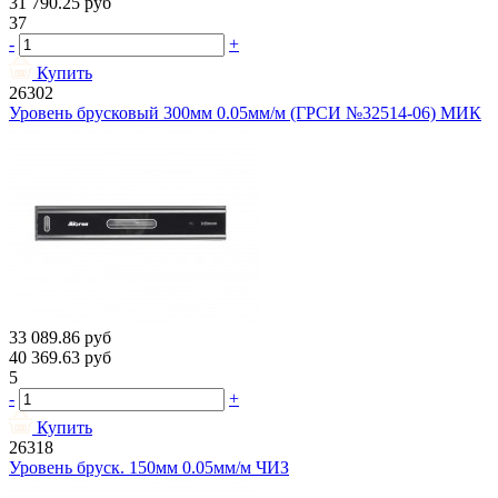
31 790.25
руб
37
-
+
Купить
26302
Уровень брусковый 300мм 0.05мм/м (ГРСИ №32514-06) МИК
33 089.86
руб
40 369.63
руб
5
-
+
Купить
26318
Уровень бруск. 150мм 0.05мм/м ЧИЗ