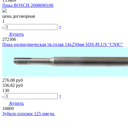
135489
Пика BOSCH 2608690106
цена договорная
1
-
+
Купить
272306
Пика цилиндрическая тв.сплав 14х250мм SDS-PLUS "CNIC"
276.08
руб
336.82
руб
130
-
+
Купить
16869
Зубило плоское 125 омедн.