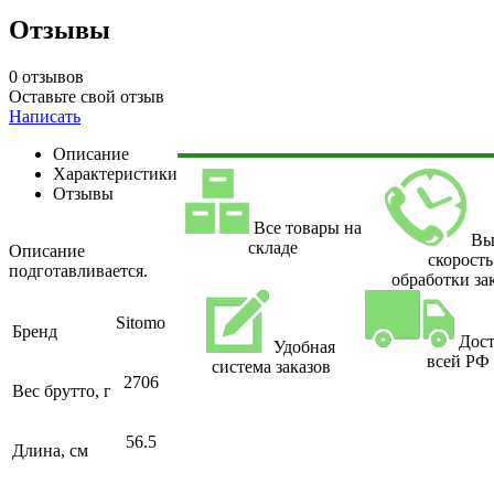
Отзывы
0 отзывов
Оставьте свой отзыв
Написать
Описание
Характеристики
Отзывы
Все товары на
Вы
складе
Описание
скорость
подготавливается.
обработки за
Sitomo
Бренд
Дост
Удобная
всей РФ
система заказов
2706
Вес брутто, г
56.5
Длина, см