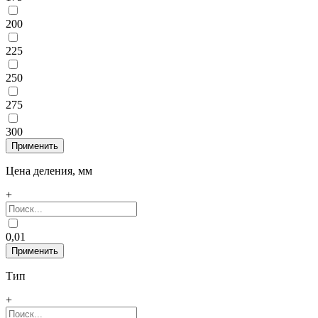
200
225
250
275
300
Цена деления, мм
+
0,01
Тип
+