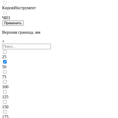
КировИнструмент
ЧИЗ
Верхняя граница, мм
+
25
50
75
100
125
150
175