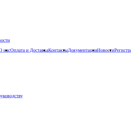
вости
О нас
Оплата и Доставка
Контакты
Документация
Новости
Регистр
руководству