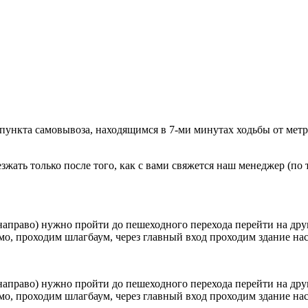
 пункта самовывоза, находящимся в 7-ми минутах ходьбы от мет
ать только после того, как с вами свяжется наш менеджер (по т
направо) нужно пройти до пешеходного перехода перейти на друг
о, проходим шлагбаум, через главный вход проходим здание наск
направо) нужно пройти до пешеходного перехода перейти на друг
о, проходим шлагбаум, через главный вход проходим здание наск