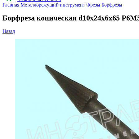
Главная
Металлорежущий инструмент
Фрезы
Борфрезы
Борфреза коническая d10х24х6х65 Р6М5
Назад