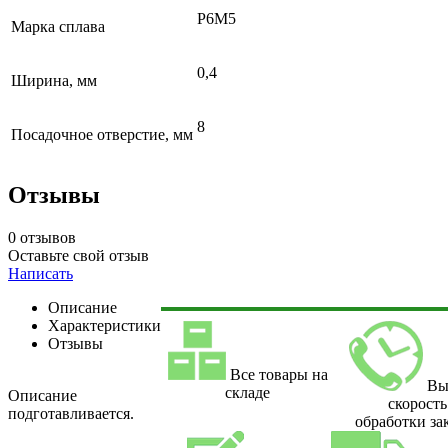
Р6М5
Марка сплава
0,4
Ширина, мм
8
Посадочное отверстие, мм
Отзывы
0 отзывов
Оставьте свой отзыв
Написать
Описание
Характеристики
Отзывы
Все товары на
Вы
складе
Описание
скорость
подготавливается.
обработки за