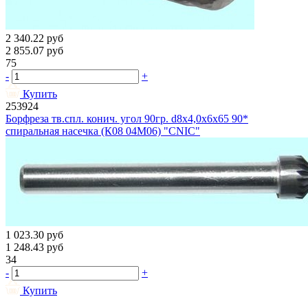
2 340.22
руб
2 855.07
руб
75
-
+
Купить
253924
Борфреза тв.спл. конич. угол 90гр. d8х4,0х6х65 90*
спиральная насечка (К08 04М06) "CNIC"
1 023.30
руб
1 248.43
руб
34
-
+
Купить