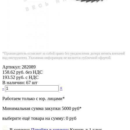
*Производитель оставляет за собой право без уведомления дилера менять внешний
вид инструмента. Указанная информация не является публичной офертой.
Артикул:
282089
158.62
руб.
без НДС
193.52
руб.
с НДС
В наличии:
67 шт
-
+
Работаем только с юр. лицами
*
Минимальная сумма закупки
5000 руб
*
выберите ещё товара на сумму:
0 руб
В корзину
Перейти в корзину
Купить в 1 клик