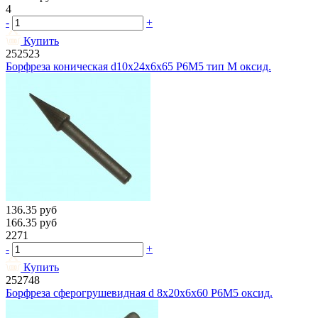
4
-
+
Купить
252523
Борфреза коническая d10х24х6х65 Р6М5 тип М оксид.
136.35
руб
166.35
руб
2271
-
+
Купить
252748
Борфреза сферогрушевидная d 8х20х6х60 Р6М5 оксид.