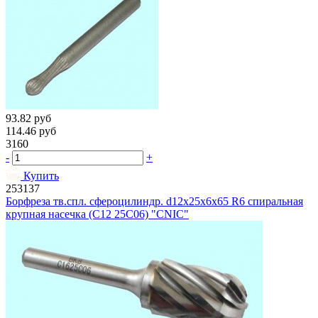
93.82
руб
114.46
руб
3160
-
+
Купить
253137
Борфреза тв.спл. сфероцилиндр. d12х25х6х65 R6 спиральная
крупная насечка (C12 25С06) "CNIC"