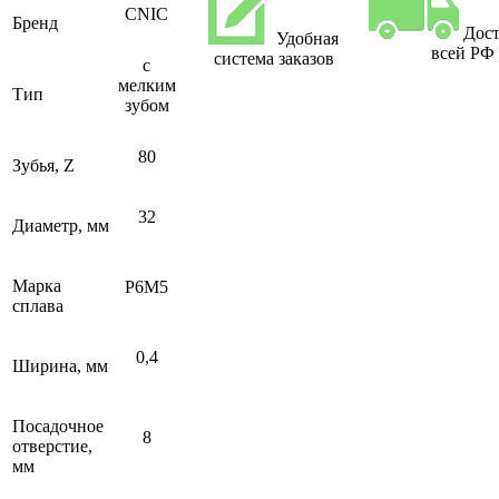
CNIC
Бренд
Дост
Удобная
всей РФ
система заказов
с
мелким
Тип
зубом
80
Зубья, Z
32
Диаметр, мм
Марка
Р6М5
сплава
0,4
Ширина, мм
Посадочное
8
отверстие,
мм