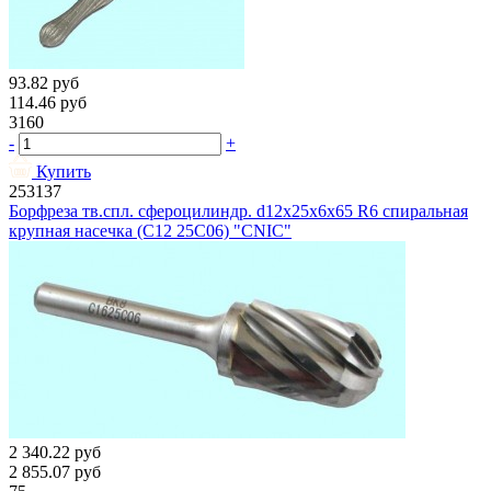
93.82
руб
114.46
руб
3160
-
+
Купить
253137
Борфреза тв.спл. сфероцилиндр. d12х25х6х65 R6 спиральная
крупная насечка (C12 25С06) "CNIC"
2 340.22
руб
2 855.07
руб