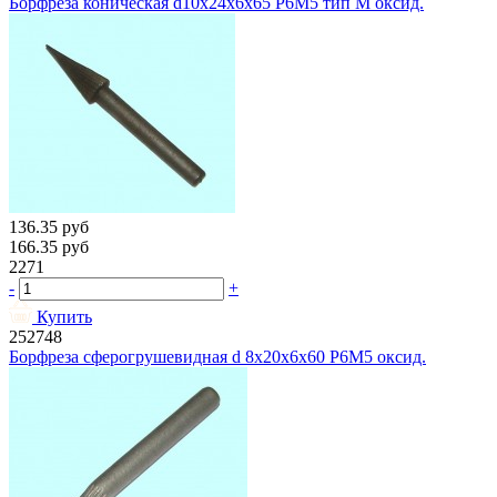
Борфреза коническая d10х24х6х65 Р6М5 тип М оксид.
136.35
руб
166.35
руб
2271
-
+
Купить
252748
Борфреза сферогрушевидная d 8х20х6х60 Р6М5 оксид.