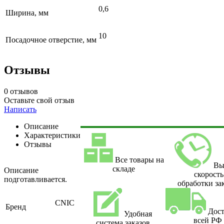
0,6
Ширина, мм
10
Посадочное отверстие, мм
Отзывы
0 отзывов
Оставьте свой отзыв
Написать
Описание
Характеристики
Отзывы
Все товары на
Вы
складе
Описание
скорость
подготавливается.
обработки за
CNIC
Бренд
Дост
Удобная
всей РФ
система заказов