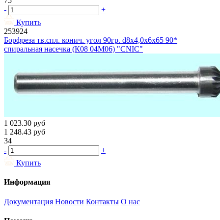
75
-
+
Купить
253924
Борфреза тв.спл. конич. угол 90гр. d8х4,0х6х65 90*
спиральная насечка (К08 04М06) "CNIC"
1 023.30
руб
1 248.43
руб
34
-
+
Купить
Информация
Документация
Новости
Контакты
О нас