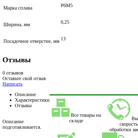
Р6М5
Марка сплава
0,25
Ширина, мм
13
Посадочное отверстие, мм
Отзывы
0 отзывов
Оставьте свой отзыв
Написать
Описание
Характеристики
Отзывы
Все товары на
Вы
складе
Описание
скорость
подготавливается.
обработки за