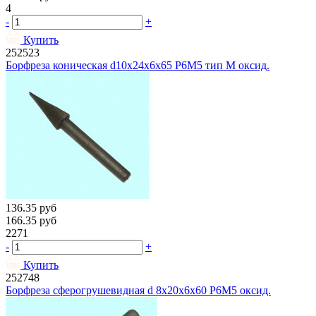
4
-
+
Купить
252523
Борфреза коническая d10х24х6х65 Р6М5 тип М оксид.
136.35
руб
166.35
руб
2271
-
+
Купить
252748
Борфреза сферогрушевидная d 8х20х6х60 Р6М5 оксид.