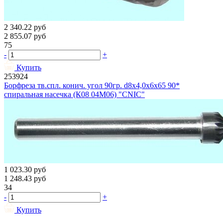
2 340.22
руб
2 855.07
руб
75
-
+
Купить
253924
Борфреза тв.спл. конич. угол 90гр. d8х4,0х6х65 90*
спиральная насечка (К08 04М06) "CNIC"
1 023.30
руб
1 248.43
руб
34
-
+
Купить