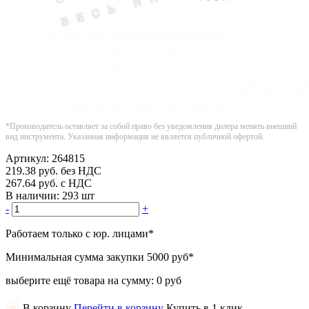
*Производитель оставляет за собой право без уведомления дилера менять внешний
вид инструмента. Указанная информация не является публичной офертой.
Артикул:
264815
219.38
руб.
без НДС
267.64
руб.
с НДС
В наличии:
293 шт
-
+
Работаем только с юр. лицами
*
Минимальная сумма закупки
5000 руб
*
выберите ещё товара на сумму:
0 руб
В корзину
Перейти в корзину
Купить в 1 клик