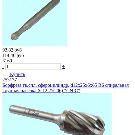
93.82
руб
114.46
руб
3160
-
+
Купить
253137
Борфреза тв.спл. сфероцилиндр. d12х25х6х65 R6 спиральная
крупная насечка (C12 25С06) "CNIC"