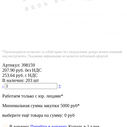
*Производитель оставляет за собой право без уведомления дилера менять внешний
вид инструмента. Указанная информация не является публичной офертой.
Артикул:
398159
207.90
руб.
без НДС
253.64
руб.
с НДС
В наличии:
203 шт
-
+
Работаем только с юр. лицами
*
Минимальная сумма закупки
5000 руб
*
выберите ещё товара на сумму:
0 руб
В корзину
Перейти в корзину
Купить в 1 клик