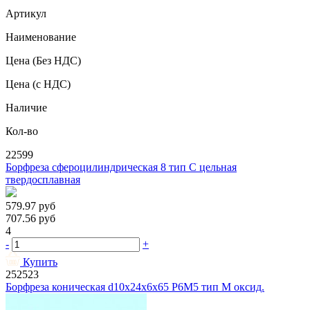
Артикул
Наименование
Цена
(Без НДС)
Цена
(с НДС)
Наличие
Кол-во
22599
Борфреза сфероцилиндрическая 8 тип C цельная
твердосплавная
579.97
руб
707.56
руб
4
-
+
Купить
252523
Борфреза коническая d10х24х6х65 Р6М5 тип М оксид.