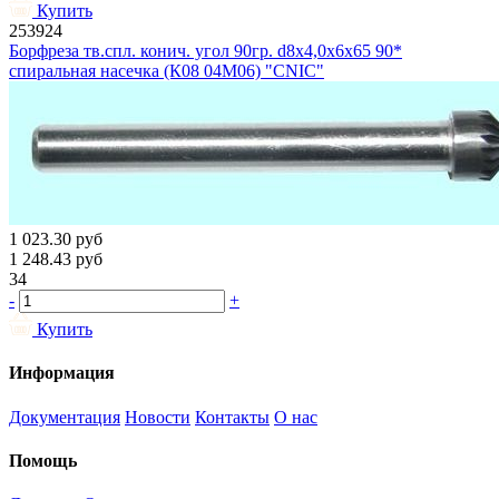
Купить
253924
Борфреза тв.спл. конич. угол 90гр. d8х4,0х6х65 90*
спиральная насечка (К08 04М06) "CNIC"
1 023.30
руб
1 248.43
руб
34
-
+
Купить
Информация
Документация
Новости
Контакты
О нас
Помощь