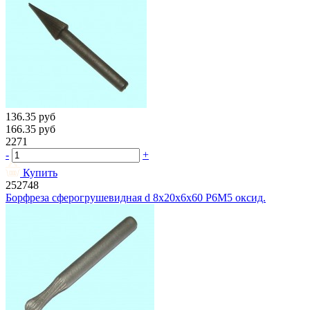
136.35
руб
166.35
руб
2271
-
+
Купить
252748
Борфреза сферогрушевидная d 8х20х6х60 Р6М5 оксид.