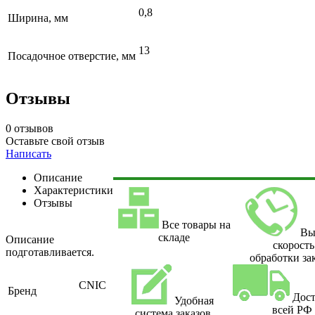
0,8
Ширина, мм
13
Посадочное отверстие, мм
Отзывы
0 отзывов
Оставьте свой отзыв
Написать
Описание
Характеристики
Отзывы
Все товары на
Вы
складе
Описание
скорость
подготавливается.
обработки за
CNIC
Бренд
Дост
Удобная
всей РФ
система заказов