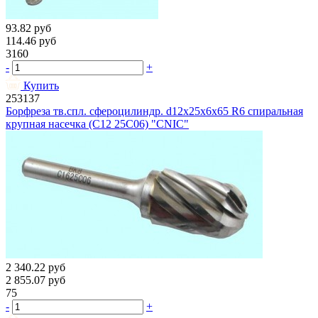
93.82
руб
114.46
руб
3160
-
+
Купить
253137
Борфреза тв.спл. сфероцилиндр. d12х25х6х65 R6 спиральная
крупная насечка (C12 25С06) "CNIC"
2 340.22
руб
2 855.07
руб
75
-
+