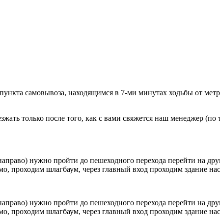
 пункта самовывоза, находящимся в 7-ми минутах ходьбы от мет
ать только после того, как с вами свяжется наш менеджер (по т
направо) нужно пройти до пешеходного перехода перейти на друг
о, проходим шлагбаум, через главный вход проходим здание наск
направо) нужно пройти до пешеходного перехода перейти на друг
о, проходим шлагбаум, через главный вход проходим здание наск