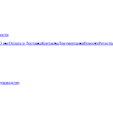
вости
О нас
Оплата и Доставка
Контакты
Документация
Новости
Регистр
руководству