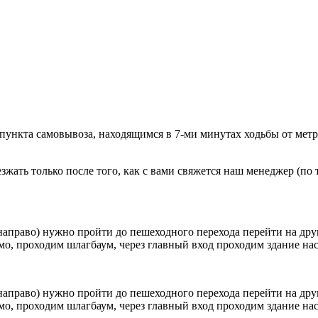
 пункта самовывоза, находящимся в 7-ми минутах ходьбы от мет
ать только после того, как с вами свяжется наш менеджер (по т
направо) нужно пройти до пешеходного перехода перейти на друг
о, проходим шлагбаум, через главный вход проходим здание наск
направо) нужно пройти до пешеходного перехода перейти на друг
о, проходим шлагбаум, через главный вход проходим здание наск