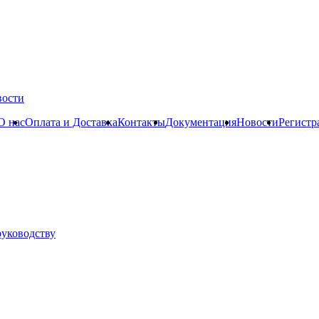
вости
О нас
Оплата и Доставка
Контакты
Документация
Новости
Регистр
руководству