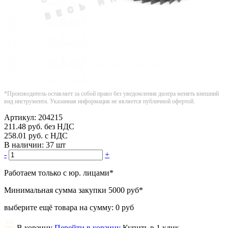
*Производитель оставляет за собой право без уведомления дилера менять внешний
вид инструмента. Указанная информация не является публичной офертой.
Артикул:
204215
211.48
руб.
без НДС
258.01
руб.
с НДС
В наличии:
37 шт
-
+
Работаем только с юр. лицами
*
Минимальная сумма закупки
5000 руб
*
выберите ещё товара на сумму:
0 руб
В корзину
Перейти в корзину
Купить в 1 клик