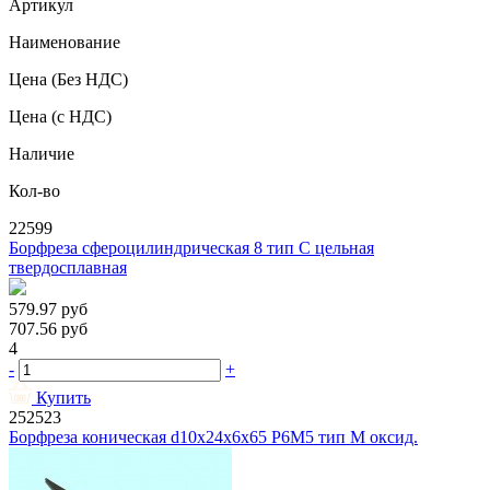
Артикул
Наименование
Цена
(Без НДС)
Цена
(с НДС)
Наличие
Кол-во
22599
Борфреза сфероцилиндрическая 8 тип C цельная
твердосплавная
579.97
руб
707.56
руб
4
-
+
Купить
252523
Борфреза коническая d10х24х6х65 Р6М5 тип М оксид.