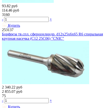
93.82
руб
114.46
руб
3160
-
+
Купить
253137
Борфреза тв.спл. сфероцилиндр. d12х25х6х65 R6 спиральная
крупная насечка (C12 25С06) "CNIC"
2 340.22
руб
2 855.07
руб
75
-
+
Купить