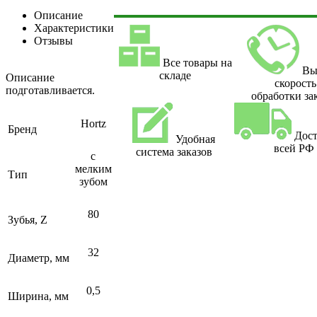
Описание
Характеристики
Отзывы
Все товары на
Вы
складе
Описание
скорость
подготавливается.
обработки за
Hortz
Бренд
Дост
Удобная
всей РФ
система заказов
с
мелким
Тип
зубом
80
Зубья, Z
32
Диаметр, мм
0,5
Ширина, мм