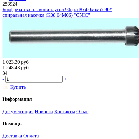
253924
Борфреза тв.спл. конич. угол 90гр. d8х4,0х6х65 90*
спиральная насечка (К08 04М06) "CNIC"
1 023.30
руб
1 248.43
руб
34
-
+
Купить
Информация
Документация
Новости
Контакты
О нас
Помощь
Доставка
Оплата